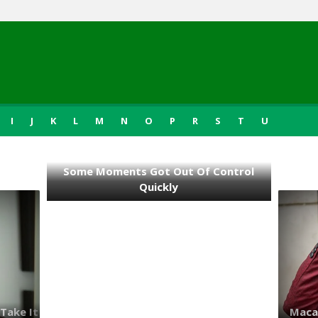
I
J
K
L
M
N
O
P
R
S
T
U