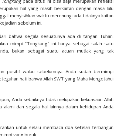
i
Tongkang
pada situs ini bisa saja merupakan refleksi
rupakan hal yang masih berkaitan dengan masa lalu
inggal menyisihkan waktu merenungi ada tidaknya kaitan
ejadian sebelum ini.
dari bahwa segala sesuatunya ada di tangan Tuhan.
akna mimpi "Tongkang" ini hanya sebagai salah satu
nda, bukan sebagai suatu acuan mutlak yang tak
ran positif walau sebelumnya Anda sudah bermimpi
teguhan hati bahwa Allah SWT yang Maha Mengetahui
napun, Anda sebaiknya tidak melupakan kekuasaan Allah
alami dan segala hal lainnya dalam kehidupan Anda
sarankan untuk selalu membaca doa setelah terbangun
 mimpi yang buruk.