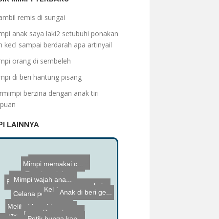
ambil remis di sungai
mpi anak saya laki2 setubuhi ponakan
 kecl sampai berdarah apa artinyail
mpi orang di sembeleh
mpi di beri hantung pisang
rmimpi berzina dengan anak tiri
puan
PI LAINNYA
Celana pendek s...
Membeli peci wa...
Tertelan gigi p...
Diberi uang koi...
Keluar cacing m...
emu uang didom...
Melihat kapal t...
anak tenggelam ...
menceboki kepon...
ami selingkuh...
Mimpi memakai c...