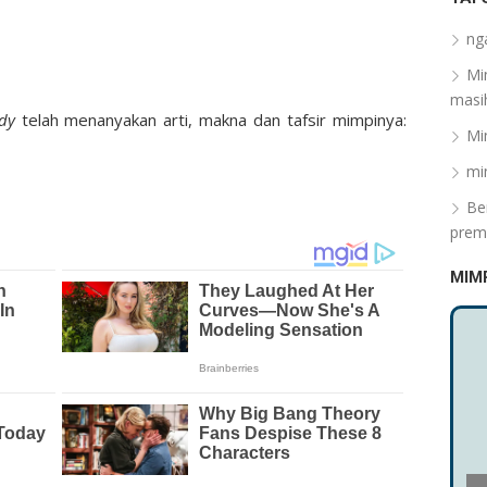
ng
Mi
masih
dy
telah menanyakan arti, makna dan tafsir mimpinya:
Mi
mi
Be
prem
MIM
N
su