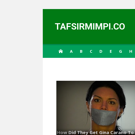
Skip to content
TAFSIRMIMPI.CO
A
B
C
D
E
G
H