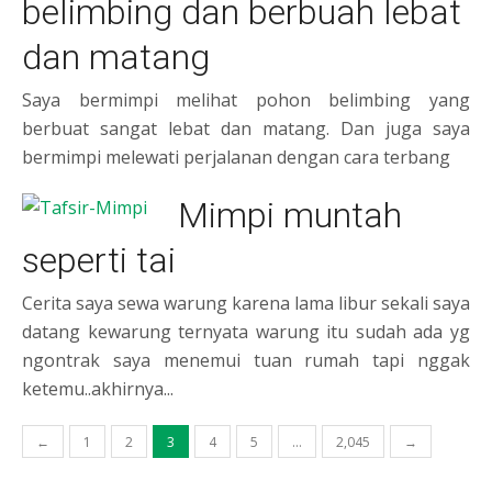
belimbing dan berbuah lebat
dan matang
Saya bermimpi melihat pohon belimbing yang
berbuat sangat lebat dan matang. Dan juga saya
bermimpi melewati perjalanan dengan cara terbang
Mimpi muntah
seperti tai
Cerita saya sewa warung karena lama libur sekali saya
datang kewarung ternyata warung itu sudah ada yg
ngontrak saya menemui tuan rumah tapi nggak
ketemu..akhirnya...
Posts pagination
←
1
2
3
4
5
…
2,045
→