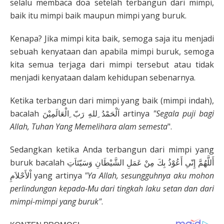
selalu membaca doa setelah terbangun dari mimpi,
baik itu mimpi baik maupun mimpi yang buruk.
Kenapa? Jika mimpi kita baik, semoga saja itu menjadi
sebuah kenyataan dan apabila mimpi buruk, semoga
kita semua terjaga dari mimpi tersebut atau tidak
menjadi kenyataan dalam kehidupan sebenarnya.
Ketika terbangun dari mimpi yang baik (mimpi indah),
bacalah اَلْحَمْدُ ِللهِ رَبّ ِالْعَالَمِيْنَ artinya
"Segala puji bagi
Allah, Tuhan Yang Memelihara alam semesta
".
Sedangkan ketika Anda terbangun dari mimpi yang
buruk bacalah أَللَّهُمَّ إِنّىِ أَعُوْذُ بِكَ مِنْ عَمَلِ الشَّيْطَانِ وَسَيّئاَتِ
اْلأَحْلاَمِ yang artinya
"Ya Allah, sesungguhnya aku mohon
perlindungan kepada-Mu dari tingkah laku setan dan dari
mimpi-mimpi yang buruk"
.