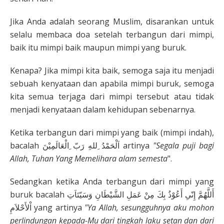
Jika Anda adalah seorang Muslim, disarankan untuk
selalu membaca doa setelah terbangun dari mimpi,
baik itu mimpi baik maupun mimpi yang buruk.
Kenapa? Jika mimpi kita baik, semoga saja itu menjadi
sebuah kenyataan dan apabila mimpi buruk, semoga
kita semua terjaga dari mimpi tersebut atau tidak
menjadi kenyataan dalam kehidupan sebenarnya.
Ketika terbangun dari mimpi yang baik (mimpi indah),
bacalah اَلْحَمْدُ ِللهِ رَبّ ِالْعَالَمِيْنَ artinya
"Segala puji bagi
Allah, Tuhan Yang Memelihara alam semesta
".
Sedangkan ketika Anda terbangun dari mimpi yang
buruk bacalah أَللَّهُمَّ إِنّىِ أَعُوْذُ بِكَ مِنْ عَمَلِ الشَّيْطَانِ وَسَيّئاَتِ
اْلأَحْلاَمِ yang artinya
"Ya Allah, sesungguhnya aku mohon
perlindungan kepada-Mu dari tingkah laku setan dan dari