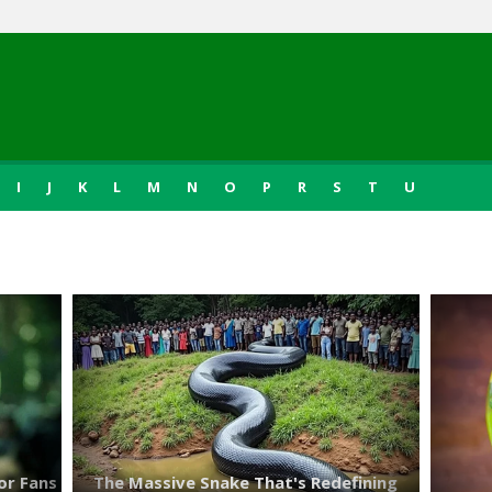
I
J
K
L
M
N
O
P
R
S
T
U