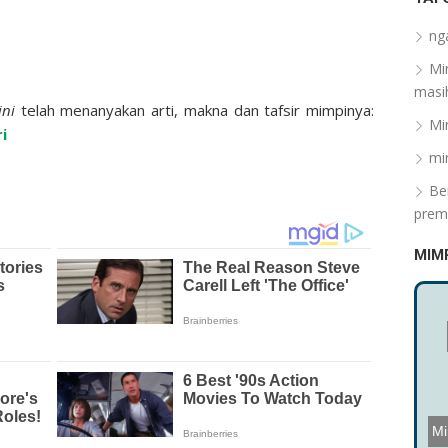
ng
Mi
masih
ini
telah menanyakan arti, makna dan tafsir mimpinya:
Mi
i
mi
Be
prem
MIM
S
Mi