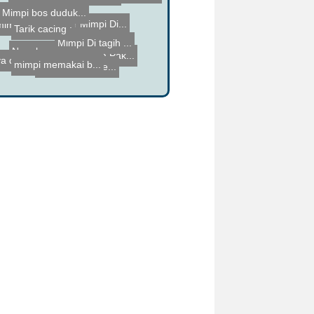
mimpi diberi ba...
Tafsir Mimpi Me...
Tafsir Mimpi Me...
Mimpi bos duduk...
impi memakai b...
Tarik cacing
Tafsir Mimpi Di...
Nangkap Badak L...
Ketemu Pria Pak...
Mimpi Di tagih ...