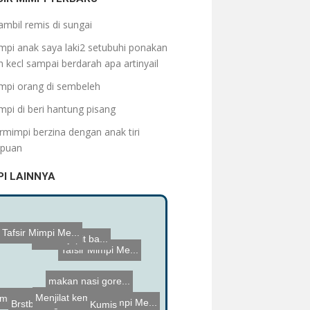
ambil remis di sungai
mpi anak saya laki2 setubuhi ponakan
 kecl sampai berdarah apa artinyail
mpi orang di sembeleh
mpi di beri hantung pisang
rmimpi berzina dengan anak tiri
puan
PI LAINNYA
Menjilat kemalu...
aya datang ke ...
mpi dihormati...
Kumis
Sandal jepit ba...
makan nasi gore...
Brstbuh dgn ist...
Bermimpi diberi...
Tafsir Mimpi Me...
Mimoi sandal te...