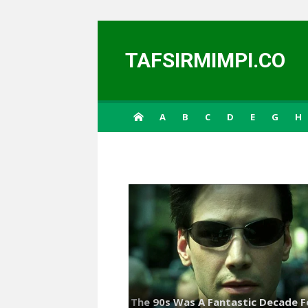
Skip to content
TAFSIRMIMPI.CO
A
B
C
D
E
G
H