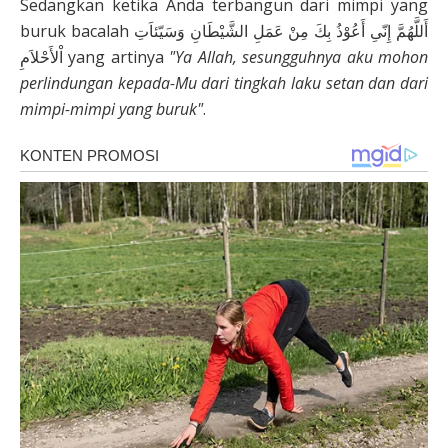
Sedangkan ketika Anda terbangun dari mimpi yang
buruk bacalah أَللَّهُمَّ إِنّىِ أَعُوْذُ بِكَ مِنْ عَمَلِ الشَّيْطَانِ وَسَيّئاَتِ
اْلأَحْلاَمِ yang artinya
"Ya Allah, sesungguhnya aku mohon
perlindungan kepada-Mu dari tingkah laku setan dan dari
mimpi-mimpi yang buruk"
.