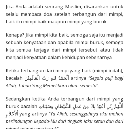
Jika Anda adalah seorang Muslim, disarankan untuk
selalu membaca doa setelah terbangun dari mimpi,
baik itu mimpi baik maupun mimpi yang buruk.
Kenapa? Jika mimpi kita baik, semoga saja itu menjadi
sebuah kenyataan dan apabila mimpi buruk, semoga
kita semua terjaga dari mimpi tersebut atau tidak
menjadi kenyataan dalam kehidupan sebenarnya.
Ketika terbangun dari mimpi yang baik (mimpi indah),
bacalah اَلْحَمْدُ ِللهِ رَبّ ِالْعَالَمِيْنَ artinya
"Segala puji bagi
Allah, Tuhan Yang Memelihara alam semesta
".
Sedangkan ketika Anda terbangun dari mimpi yang
buruk bacalah أَللَّهُمَّ إِنّىِ أَعُوْذُ بِكَ مِنْ عَمَلِ الشَّيْطَانِ وَسَيّئاَتِ
اْلأَحْلاَمِ yang artinya
"Ya Allah, sesungguhnya aku mohon
perlindungan kepada-Mu dari tingkah laku setan dan dari
mimpi-mimpi yang buruk"
.