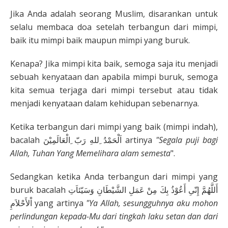
Jika Anda adalah seorang Muslim, disarankan untuk
selalu membaca doa setelah terbangun dari mimpi,
baik itu mimpi baik maupun mimpi yang buruk.
Kenapa? Jika mimpi kita baik, semoga saja itu menjadi
sebuah kenyataan dan apabila mimpi buruk, semoga
kita semua terjaga dari mimpi tersebut atau tidak
menjadi kenyataan dalam kehidupan sebenarnya.
Ketika terbangun dari mimpi yang baik (mimpi indah),
bacalah اَلْحَمْدُ ِللهِ رَبّ ِالْعَالَمِيْنَ artinya
"Segala puji bagi
Allah, Tuhan Yang Memelihara alam semesta
".
Sedangkan ketika Anda terbangun dari mimpi yang
buruk bacalah أَللَّهُمَّ إِنّىِ أَعُوْذُ بِكَ مِنْ عَمَلِ الشَّيْطَانِ وَسَيّئاَتِ
اْلأَحْلاَمِ yang artinya
"Ya Allah, sesungguhnya aku mohon
perlindungan kepada-Mu dari tingkah laku setan dan dari