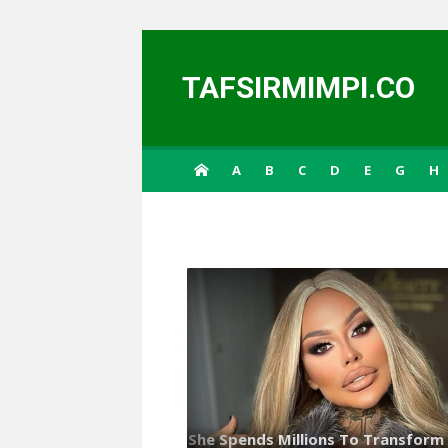
Skip to content
TAFSIRMIMPI.CO
A
B
C
D
E
G
H