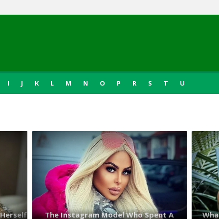
I
J
K
L
M
N
O
P
R
S
T
U