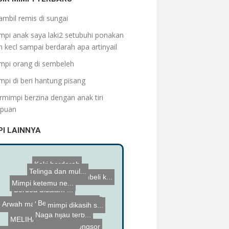
ambil remis di sungai
mpi anak saya laki2 setubuhi ponakan
 kecl sampai berdarah apa artinyail
mpi orang di sembeleh
mpi di beri hantung pisang
rmimpi berzina dengan anak tiri
puan
PI LAINNYA
mimpi membeli k...
Mimpi ketemu ne...
Telinga dan mul...
Berada dtmpt yg...
Kaki berdarah
Mimpi di beri a...
mimpi dikasih s...
Macam-macam
Naga hijau terb...
mimpi dipasangk...
MELIHAT BANYAK ...
Berdoa didalam ...
Tanah longsor