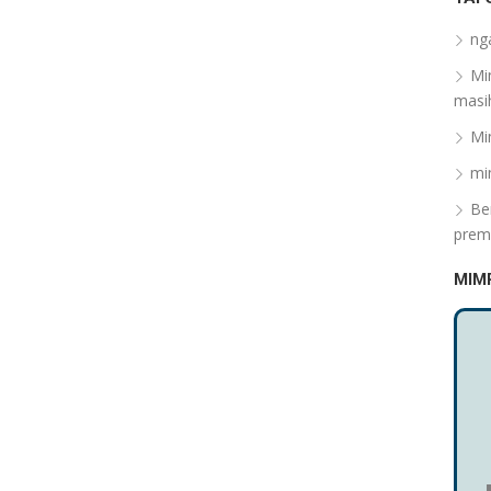
ng
Mi
masih
Mi
mi
Be
prem
MIM