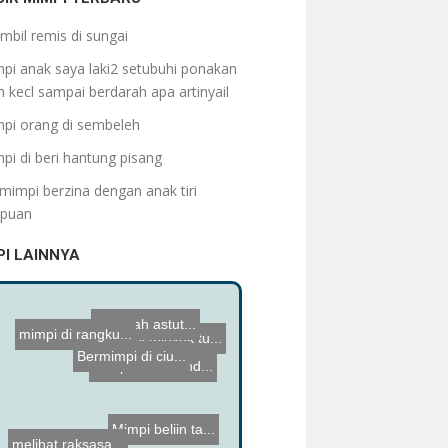
mbil remis di sungai
pi anak saya laki2 setubuhi ponakan
 kecl sampai berdarah apa artinyail
pi orang di sembeleh
pi di beri hantung pisang
mimpi berzina dengan anak tiri
puan
PI LAINNYA
tina diah astut...
Mimpi minyak tu...
mimpi di rangku...
Bermimpi di ciu...
Mimpi anak send...
Mimpi beliin ta...
melihat raksasa...
Kakak saya memi...
Siput dan keran...