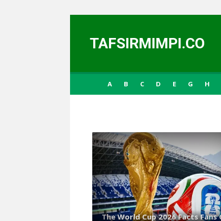
Skip to content
TAFSIRMIMPI.CO
A
B
C
D
E
G
H