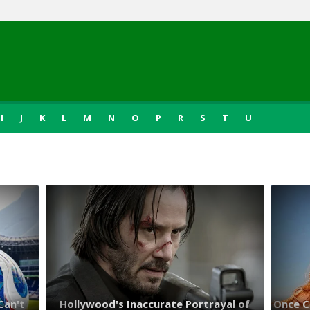
I
J
K
L
M
N
O
P
R
S
T
U