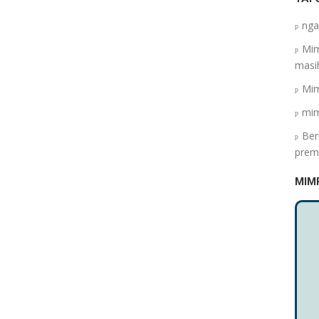
nga
Mim
masih
Mim
mim
Ber
prem
MIM