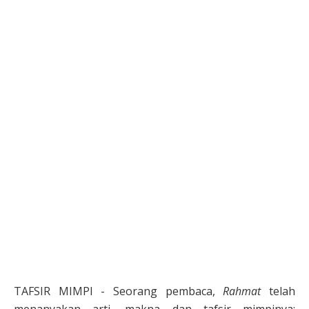
TAFSIR MIMPI - Seorang pembaca,
Rahmat
telah
menanyakan arti, makna dan tafsir mimpinya: