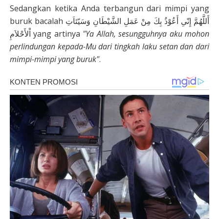
Sedangkan ketika Anda terbangun dari mimpi yang
buruk bacalah أَللَّهُمَّ إِنّىِ أَعُوْذُ بِكَ مِنْ عَمَلِ الشَّيْطَانِ وَسَيّئاَتِ
اْلأَحْلاَمِ yang artinya
"Ya Allah, sesungguhnya aku mohon
perlindungan kepada-Mu dari tingkah laku setan dan dari
mimpi-mimpi yang buruk"
.