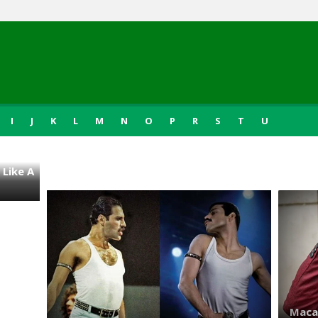
I
J
K
L
M
N
O
P
R
S
T
U