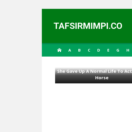
Skip to content
TAFSIRMIMPI.CO
A
B
C
D
E
G
H