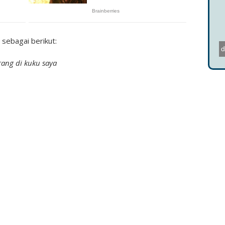
Ul
sebagai berikut:
S
d
rang di kuku saya