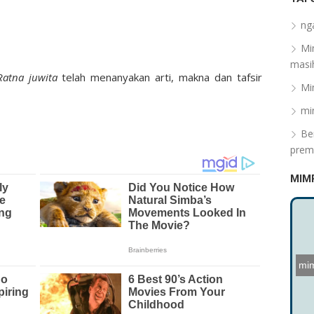
ng
Mi
masih
Ratna juwita
telah menanyakan arti, makna dan tafsir
Mi
mi
Be
prem
MIM