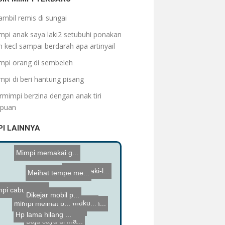
ambil remis di sungai
mpi anak saya laki2 setubuhi ponakan
 kecl sampai berdarah apa artinyail
mpi orang di sembeleh
mpi di beri hantung pisang
rmimpi berzina dengan anak tiri
puan
PI LAINNYA
Bermimpi memuku...
Hp lama hilang ...
Mimpi memakai g...
Meihat tempe me...
Membeli cat tem...
di kejar laki-l...
darah haid
sy mengeluar ka...